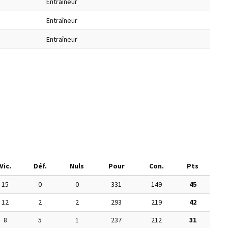
Entraîneur
Entraîneur
Entraîneur
Vic.
Déf.
Nuls
Pour
Con.
Pts
15
0
0
331
149
45
12
2
2
293
219
42
8
5
1
237
212
31