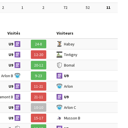
2
1
2
72
52
11
Visités
Visiteurs
U9
24-8
Habay
U9
12-20
Tintigny
U9
20-12
Bomal
Arlon B
9-23
U9
U9
11-21
Arlon
ramont B
21-11
U9
U9
10-10
Arlon C
U9
15-17
Musson B