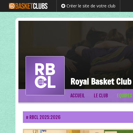
Créer le site de votre club
Royal Basket Club
Passer
ACCUEIL
LE CLUB
EQUIPES
au
contenu
RBCL 2025:2026