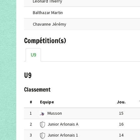
Léonard Thierry
Balthazar Martin
Chavanne Jérémy
Compétition(s)
U9
U9
Classement
#
Equipe
Jou.
1
Musson
15
2
Junior Arlonais A
16
3
Junior Arlonais 1
14