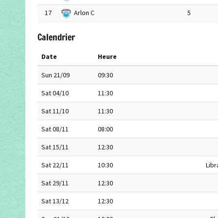
17
Arlon C
5
Calendrier
Date
Heure
Sun 21/09
09:30
Sat 04/10
11:30
Sat 11/10
11:30
Sat 08/11
08:00
Sat 15/11
12:30
Sat 22/11
10:30
Lib
Sat 29/11
12:30
Sat 13/12
12:30