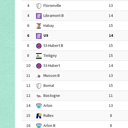
4
Florenville
13
4
Libramont B
14
6
Habay
15
6
U9
14
8
St-Hubert B
15
8
Tintigny
15
10
St-Hubert
14
11
Musson B
13
12
Bomal
15
12
Bastogne
11
14
Arlon
13
15
Rulles
8
16
Arlon B
8