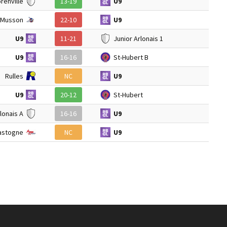
orenville
13-19
U9
Musson
22-10
U9
U9
11-21
Junior Arlonais 1
U9
16-16
St-Hubert B
Rulles
NC
U9
U9
20-12
St-Hubert
lonais A
16-16
U9
astogne
NC
U9