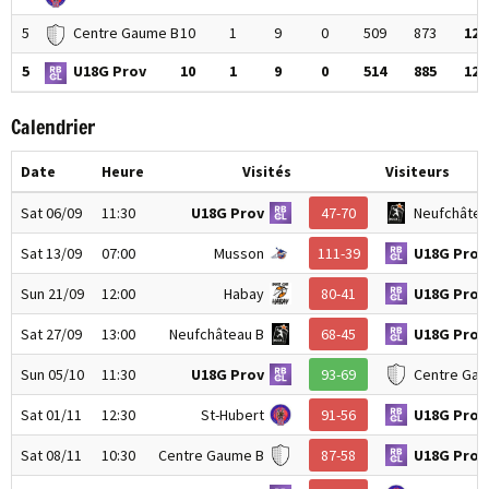
5
Centre Gaume B
10
1
9
0
509
873
12
5
U18G Prov
10
1
9
0
514
885
12
Calendrier
Date
Heure
Visités
Visiteurs
Sat 06/09
11:30
U18G Prov
47-70
Neufchâtea
Sat 13/09
07:00
Musson
111-39
U18G Prov
Sun 21/09
12:00
Habay
80-41
U18G Prov
Sat 27/09
13:00
Neufchâteau B
68-45
U18G Prov
Sun 05/10
11:30
U18G Prov
93-69
Centre Gau
Sat 01/11
12:30
St-Hubert
91-56
U18G Prov
Sat 08/11
10:30
Centre Gaume B
87-58
U18G Prov