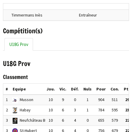
Timmermans Inès
Entraîneur
Compétition(s)
U18G Prov
U18G Prov
Classement
#
Equipe
Jou.
Vic.
Déf.
Nuls
Pour
Con.
Pts
1
Musson
10
9
0
1
904
511
29
2
Habay
10
6
3
1
784
595
23
3
Neufchâteau B
10
6
4
0
655
579
22
3
St-Hubert
10
6
4
0
756
679
22