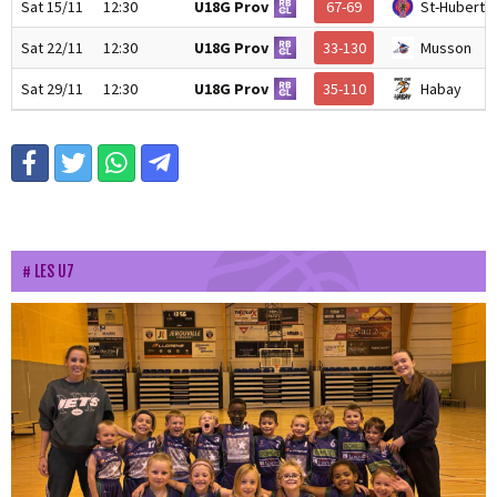
Sat 15/11
12:30
U18G Prov
67-69
St-Hubert
Sat 22/11
12:30
U18G Prov
33-130
Musson
Sat 29/11
12:30
U18G Prov
35-110
Habay
LES U7