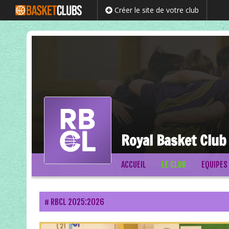
Créer le site de votre club
Royal Basket Club
Passer
ACCUEIL
LE CLUB
EQUIPES
au
contenu
RBCL 2025:2026