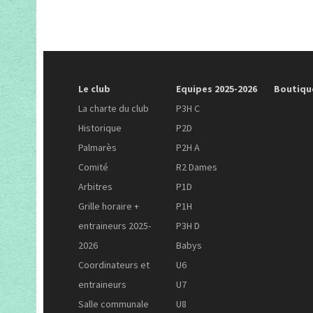
Le club
Equipes 2025-2026
Boutiqu
La charte du club
P3H C
Historique
P2D
Palmarès
P2H A
Comité
R2 Dames
Arbitres
P1D
Grille horaire +
P1H
entraineurs 2025-
P3H D
2026
Babys
Coordinateurs et
U6
entraineurs
U7
Salle communale
U8