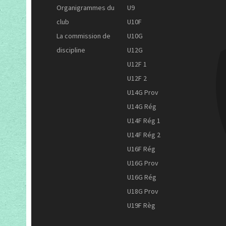
Organigrammes du
U9
club
U10F
La commission de
U10G
discipline
U12G
U12F 1
U12F 2
U14G Prov
U14G Rég
U14F Rég 1
U14F Rég 2
U16F Rég
U16G Prov
U16G Rég
U18G Prov
U19F Règ