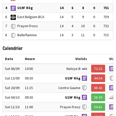
4
U19F Règ
14
6
8
0
751
6
East Belgium BCA
14
5
9
0
759
7
Prayon-Trooz
14
4
10
0
732
8
Belleflamme
14
3
11
0
715
Calendrier
Date
Heure
Visités
Vis
Sat 06/09
10:00
Natoye B
72-32
Sat 13/09
09:30
U19F Règ
44-54
Sat 20/09
11:15
Centre Gaume
68-42
Sat 04/10
09:30
U19F Règ
58-39
Sat 11/10
11:00
Prayon-Trooz
54-61