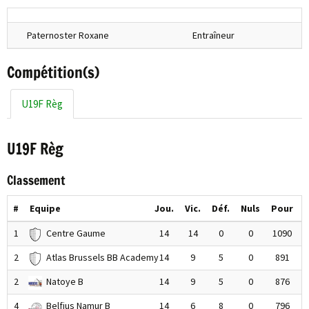
Paternoster Roxane
Entraîneur
Compétition(s)
U19F Règ
U19F Règ
Classement
#
Equipe
Jou.
Vic.
Déf.
Nuls
Pour
1
Centre Gaume
14
14
0
0
1090
2
Atlas Brussels BB Academy
14
9
5
0
891
2
Natoye B
14
9
5
0
876
4
Belfius Namur B
14
6
8
0
796