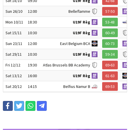
Sat 18/10
09:30
U19F Règ
42-68
Sun 26/10
12:00
Belleflamme
57-50
Mon 10/11
18:30
U19F Règ
53-48
Sat 15/11
10:30
U19F Règ
60-49
Sun 23/11
12:00
East Belgium BCA
60-73
Sat 29/11
10:30
U19F Règ
59-34
Fri 12/12
19:30
Atlas Brussels BB Academy
69-63
Sat 13/12
16:00
U19F Règ
61-63
Sat 20/12
14:15
Belfius Namur B
69-53